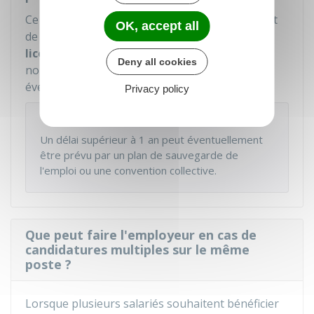
Ce délai démarre à la date de rupture du contrat
OK, accept all
de travail, c'est-à-dire à la
fin du préavis de
licenciement,
peu importe qu'il soit réalisé ou
Deny all cookies
non, ou à la
fin du congé de reclassement
éventuel.
Privacy policy
À noter
Un délai supérieur à 1 an peut éventuellement
être prévu par un plan de sauvegarde de
l'emploi ou une convention collective.
Que peut faire l'employeur en cas de
candidatures multiples sur le même
poste ?
Lorsque plusieurs salariés souhaitent bénéficier