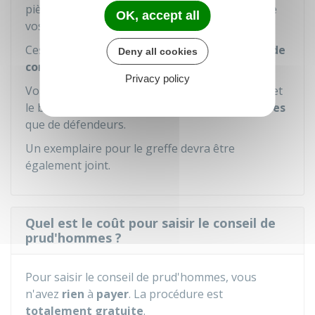
pièces que vous souhaitez invoquer à l'appui de
OK, accept all
vos prétentions.
Ces pièces sont énumérées sur un
bordereau de
Deny all cookies
communication
de pièces qui lui est annexé.
Privacy policy
Vous devez déposer ou envoyer votre requête et
le bordereau au
greffe
en
autant d'exemplaires
que de défendeurs.
Un exemplaire pour le greffe devra être
également joint.
Quel est le coût pour saisir le conseil de
prud'hommes ?
Pour saisir le conseil de prud'hommes, vous
n'avez
rien
à
payer
. La procédure est
totalement gratuite
.