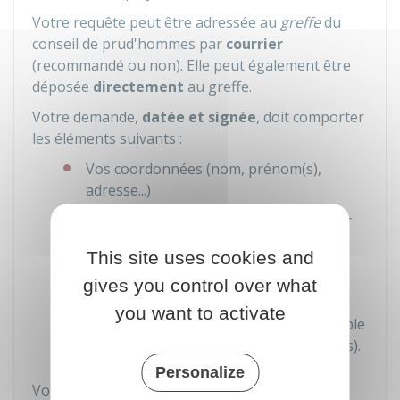
Votre requête peut être adressée au
greffe
du
conseil de prud'hommes par
courrier
(recommandé ou non). Elle peut également être
déposée
directement
au greffe.
Votre demande,
datée et signée
, doit comporter
les éléments suivants :
Vos coordonnées (nom, prénom(s),
adresse...)
Coordonnées du
défendeur
(employeur
contre qui la demande est réalisée)
This site uses cookies and
Objet
de la demande
gives you control over what
Exposé sommaire
des motifs de votre
you want to activate
demande. Elle doit mentionner l'ensemble
de vos
prétentions
(sommes réclamées).
Personalize
Votre demande doit être
accompagnée
des