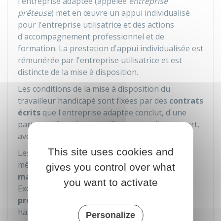
l'entreprise adaptée (appelée
entreprise
prêteuse
) met en œuvre un appui individualisé
pour l'entreprise utilisatrice et des actions
d'accompagnement professionnel et de
formation. La prestation d'appui individualisée est
rémunérée par l'entreprise utilisatrice et est
distincte de la mise à disposition.
Les conditions de la mise à disposition du
travailleur handicapé sont fixées par des
contrats
écrits
que l'entreprise adaptée conclut, d'une
part, avec l'employeur utilisateur et, d'autre part,
avec le travailleur handicapé.
This site uses cookies and
Les contrats de mise à disposition auprès d'un
même employeur sont conclus pour une
durée
gives you control over what
maximale d'un an
, renouvelable une fois.
you want to activate
Exceptionnellement, cette durée peut être
prolongée
d'un an
avec l'accord du travailleur
handicapé, lorsque des difficultés
Personalize