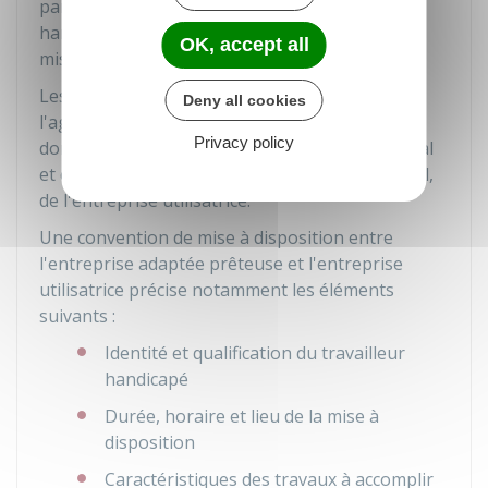
particulièrement importantes liées à son
handicap ont fait obstacle à la réalisation de la
OK, accept all
mise à disposition.
Les contrats sont transmis pour information à
Deny all cookies
l'agent de contrôle de l'inspection du travail et
Privacy policy
donnent lieu à une consultation du comité social
et économique, ou à des délégués du personnel,
de l'entreprise utilisatrice.
Une convention de mise à disposition entre
l'entreprise adaptée prêteuse et l'entreprise
utilisatrice précise notamment les éléments
suivants :
Identité et qualification du travailleur
handicapé
Durée, horaire et lieu de la mise à
disposition
Caractéristiques des travaux à accomplir