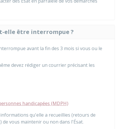
cter des Ésat en parralèle de vos démarches
t-elle être interrompue ?
 interrompue avant la fin des 3 mois si vous ou le
-même devez rédiger un courrier précisant les
personnes handicapées (MDPH)
nformations qu'elle a recueillies (retours de
..) de vous maintenir ou non dans l'Ésat.