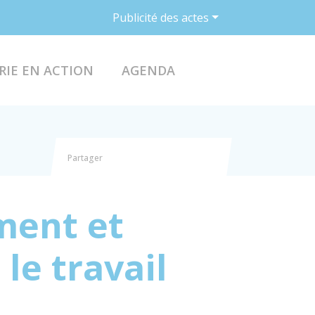
Publicité des actes
ACCÉDER AU FO
RIE EN ACTION
AGENDA
Partager
Partager sur Facebook
Partager sur X - Twitter
Partager sur Linkedin
Partager par email
ement et
le travail