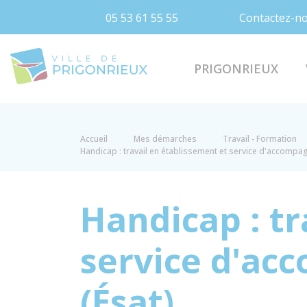
05 53 61 55 55
Contactez-n
Prigonrieux
PRIGONRIEUX
Accueil
Mes démarches
Travail - Formation
Handicap : travail en établissement et service d'accompagn
Handicap : tr
service d'ac
(Ésat)