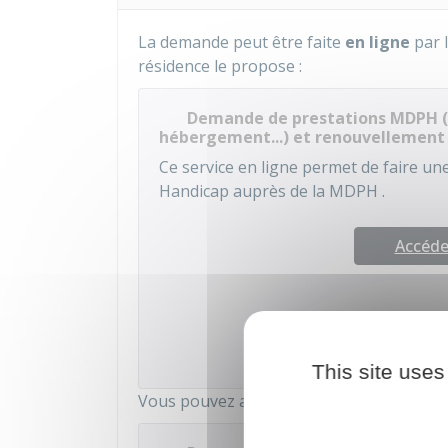
La demande peut être faite
en ligne
par l
résidence le propose :
Demande de prestations MDPH (A
hébergement...) et renouvellement
Ce service en ligne permet de faire 
Handicap auprès de la
MDPH
.
Accéder
Caisse nationale de s
This site uses
Vous pouvez aussi faire votre demande
p