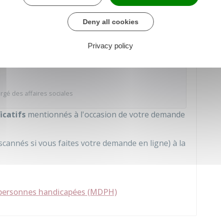
prestations Handicap (AAH, PCH, CMI,
Deny all cookies
der au Formulaire
Privacy policy
rgé des affaires sociales
icatifs
mentionnés à l'occasion de votre demande
cannés si vous faites votre demande en ligne) à la
personnes handicapées (MDPH)