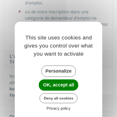
d'emploi,
ou de votre inscription dans une
catégorie de demandeur d'emploi ne
pouvant pas bénéficier de l'aide au permis
de conduire.
This site uses cookies and
gives you control over what
you want to activate
L'aide au permis de conduire de France
Travail est-elle automatique ?
Personalize
Non : l'aide au permis de conduire ne peut être
attribuée que
dans la limite des enveloppes
OK, accept all
budgétaires disponibles.
Elles
varient en
fonction des régions
.
Deny all cookies
Privacy policy
Quel est le montant de l'aide au permis