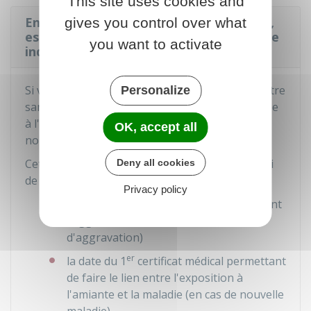
This site uses cookies and
En cas d'aggravation de l'état de santé,
gives you control over what
est-il possible de demander une nouvelle
you want to activate
indemnisation au Fiva ?
Si vous avez été indemnisé par le
Fiva
et que votre
Personalize
santé s'aggrave (ou qu'une nouvelle maladie liée
à l'amiante apparaît), vous pouvez lui faire une
OK, accept all
nouvelle demande d'indemnisation.
Cette demande doit être effectuée dans un délai
Deny all cookies
de
10 ans
à compter de :
Privacy policy
er
la date du 1
certificat médical constatant
l'aggravation de la maladie (en cas
d'aggravation)
er
la date du 1
certificat médical permettant
de faire le lien entre l'exposition à
l'amiante et la maladie (en cas de nouvelle