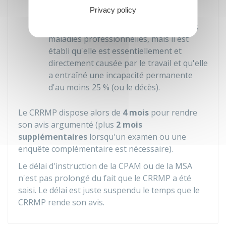
habituel.
Privacy policy
La maladie ne figure pas au tableau des
maladies professionnelles, mais il est
établi qu'elle est essentiellement et
directement causée par le travail et qu'elle
a entraîné une incapacité permanente
d'au moins
25 %
(ou le décès).
Le CRRMP dispose alors de
4 mois
pour rendre
son avis argumenté (plus
2 mois
supplémentaires
lorsqu'un examen ou une
enquête complémentaire est nécessaire).
Le délai d'instruction de la CPAM ou de la MSA
n'est pas prolongé du fait que le CRRMP a été
saisi. Le délai est juste suspendu le temps que le
CRRMP rende son avis.