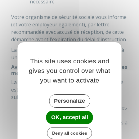
nécessaire.
Votre organisme de sécurité sociale vous informe
(et votre employeur également), par lettre
recommandée avec accusé de réception, de cette
démarche avant l'expiration du délai d'instruction.
La CPAM ou la MSA peut aussi vous soumettre à
un examen médical par un
médecin-conseil
.
This site uses cookies and
Avis du comité régional de reconnaissance des
gives you control over what
maladies professionnelles (CRRMP)
you want to activate
La reconnaissance de la maladie professionnelle
est soumise à l'avis du CRRMP dans l'un des cas
suivants :
Personalize
La maladie figure au tableau des maladies
professionnelles mais n'a pas été
OK, accept all
contractée dans les conditions précisées à
ces tableaux, et il est établi qu'elle est
Deny all cookies
directement causée par votre travail