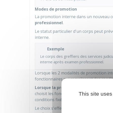
Modes de promotion
La promotion interne dans un nouveau c
professionnel
.
Le statut particulier d'un corps peut pré
interne.
Exemple
Le corps des greffiers des services judic
interne après examen professionnel.
Lorsque les 2 modalités de promotion int
fonctionnaires qui remplissent des condit
Lorsque la promotion interne s'effectu
choisit les fonctionnaires qu'elle souhai
This site uses
conditions fixées par le statut particulier 
Le choix s'effectue au vu de la
valeur pro