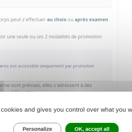
orps peut s'effectuer
au choix
ou
après examen
voir une seule ou ces 2 modalités de promotion
iaires est accessible uniquement par promotion
erne sont prévues, elles s'adressent à des
ions différentes.
e au choix
, votre administration employeur
te promouvoir parmi ceux qui remplissent les
 cookies and gives you control over what you w
du corps d'accueil.
fessionnelle
et des
acquis de l'expérience
Personalize
OK, accept all