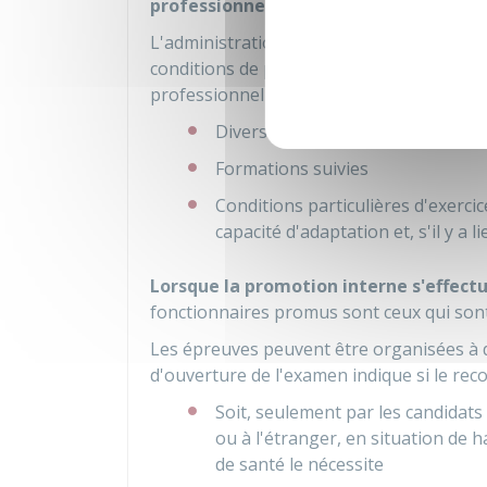
professionnelle
des fonctionnaires.
L'administration employeur précise, dans l
conditions de prise en compte de la valeu
professionnelle notamment à travers les c
Diversité du parcours et des fonc
Formations suivies
Conditions particulières d'exerci
capacité d'adaptation et, s'il y a 
Lorsque la promotion interne s'effec
fonctionnaires promus sont ceux qui son
Les épreuves peuvent être organisées à 
d'ouverture de l'examen indique si le rec
Soit, seulement par les candidats
ou à l'étranger, en situation de h
de santé le nécessite