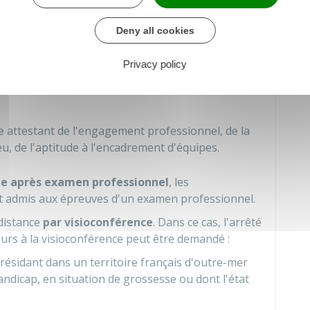
e cadre de ses lignes directrices de gestion, les
Deny all cookies
r professionnelle et des acquis de l'expérience
ritères suivants :
Privacy policy
tions exercées
ce attestant de l'engagement professionnel, de la
lieu, de l'aptitude à l'encadrement d'équipes.
tue après examen professionnel
, les
t admis aux épreuves d'un examen professionnel.
distance
par visioconférence
. Dans ce cas, l'arrêté
ours à la visioconférence peut être demandé :
 résidant dans un territoire français d'outre-mer
andicap, en situation de grossesse ou dont l'état