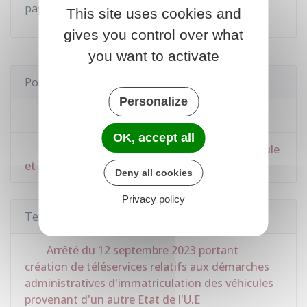
payer par
virement
.
This site uses cookies and
gives you control over what
you want to activate
Pour en savoir plus
Personalize
Importation en France d'un véhicule
OK, accept all
Téléprocédure pour immatriculer un véhicule
et demander un quitus fiscal
Deny all cookies
Privacy policy
Textes de référence
Arrêté du 12 septembre 2023 portant
création de téléservices relatifs aux démarches
administratives d'immatriculation des véhicules
provenant d'un autre Etat de l'U.E