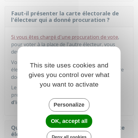
Faut-il présenter la carte électorale de
l'électeur qui a donné procuration ?
Si vous êtes chargé d'une procuration de vote
,
pour voter à la place de l'autre électeur, vous
devez vous rendre à son bureau de vote.
Vous n'avez pas besoin de présenter sa carte
This site uses cookies and
électorale pour voter à sa place, ni d'aucun autre
gives you control over what
document le concernant.
you want to activate
Le seul document que vous avez besoin de
présenter au bureau de vote est
votre pièce
d'identité
.
Personalize
OK, accept all
Quelle est la durée de validité de la carte
électorale ?
Deny all cookies