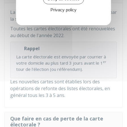
Privacy policy
La carte est valable jusqu'à son remplacement par
la suivante.
Toutes les cartes électorales ont été renouvelées
au début de l'année 2022.
Rappel
La carte électorale est envoyée par courrier à
er
votre domicile au plus tard 3 jours avant le 1
tour de l'élection (ou référendum).
Les nouvelles cartes sont établies lors des
opérations de refonte des listes électorales, en
général tous les 3 à 5 ans.
Que faire en cas de perte de la carte
électorale ?