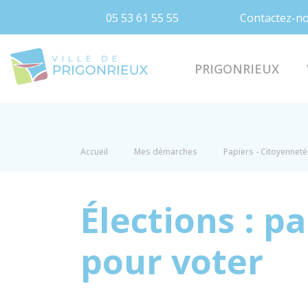
05 53 61 55 55
Contactez-n
Prigonrieux
PRIGONRIEUX
Accueil
Mes démarches
Papiers - Citoyenneté 
Élections : p
pour voter