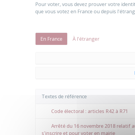
Pour voter, vous devez prouver votre identi
que vous votez en France ou depuis l'étrang
En France
À l'étranger
Textes de référence
Code électoral : articles R42 à R71
Arrêté du 16 novembre 2018 relatif au
s'inscrire et pour voter en mairie