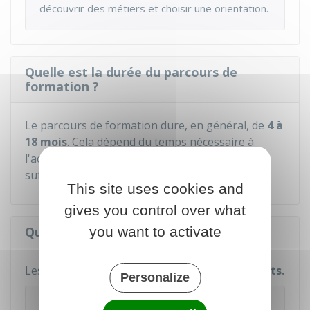
découvrir des métiers et choisir une orientation.
Quelle est la durée du parcours de
formation ?
Le parcours de formation dure, en général, de
4 à
18 mois
. Cela dépend du temps nécessaire à
l'acquisition des savoirs et des compétences
suffisants pour s'insérer dans la vie active.
This site uses cookies and
gives you control over what
you want to activate
Quel est le coût de la formation ?
Les enseignements et la formation sont
gratuits.
Personalize
À savoir