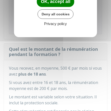
OK, accept all
les problèmes de transport, d'hébergement et
de restauration doivent être évoqués au
Deny all cookies
moment de l'inscription pour que l'école puisse
trouver des solutions (en sollicitant la mission
Privacy policy
locale, par exemple).
Quel est le montant de la rémunération
pendant la formation ?
Vous recevez, en moyenne,
500 €
par mois si vous
avez
plus de 18 ans
.
Si vous avez entre 16 et 18 ans, la rémunération
moyenne est de
200 €
par mois.
Le montant est variable selon votre situation. Il
inclut la protection sociale.