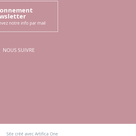
onnement
wsletter
vez notre info par mail
NOUS SUIVRE
Facebook
Instagram
•
Site créé avec Artifica One