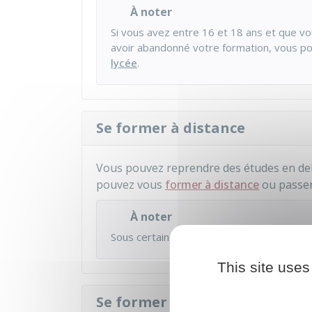
À noter
Si vous avez entre 16 et 18 ans et que v
avoir abandonné votre formation, vous p
lycée
.
Se former à distance
Vous pouvez reprendre des études en deho
pouvez vous
former à distance
ou passe
À noter
Sous certaines conditions, vous pouvez
p
This site uses
Se former en alternance