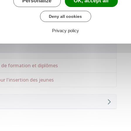
Personalize
OK, accept all
r
l'apprentissage
ou en signant un
contrat de
Deny all cookies
Privacy policy
es de formation et diplômes
ur l'insertion des jeunes