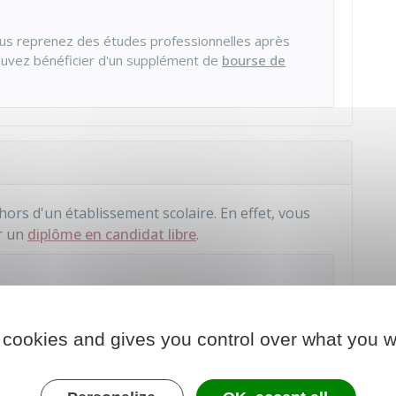
ous reprenez des études professionnelles après
ouvez bénéficier d'un supplément de
bourse de
rs d'un établissement scolaire. En effet, vous
r un
diplôme en candidat libre
.
asser un concours de la fonction publique
.
 cookies and gives you control over what you w