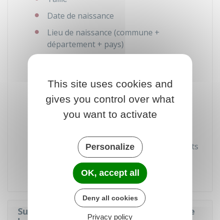
Date de naissance
Lieu de naissance (commune +
département + pays)
Adresse
Numéro de téléphone portable (si vous
This site uses cookies and
voulez être informé par SMS de la
gives you control over what
fabrication du titre d'identité)
you want to activate
Couleur des yeux (uniquement pour le
passeport)
Nom de famille
et prénom(s) des parents
Personalize
Date et lieu de naissance des parents.
OK, accept all
Deny all cookies
Suivre l'avancement de la fabrication de
Privacy policy