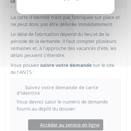
la carte d'identité
La carte d'identité n'est pas fabriquée sur place et
ne peut donc pas être délivrée immédiatement.
Le délai de fabrication dépend du lieu et de la
période de la demande. Il faut compter plusieurs
semaines et, à l'approche des vacances d'été, les
délais peuvent s'étendre.
Vous pouvez
suivre votre demande
sur le site
de l'
ANTS
:
Suivez votre demande de carte
d'identité
Vous devrez saisir le numéro de demande
fourni au dépôt du dossier.
Accéder au service en ligne