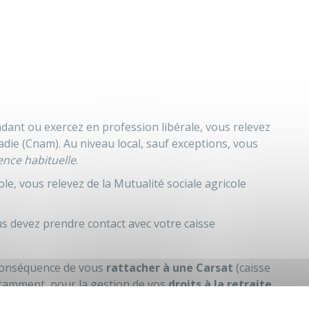
endant ou exercez en profession libérale, vous relevez
adie (Cnam). Au niveau local, sauf exceptions, vous
ence habituelle
.
ole, vous relevez de la Mutualité sociale agricole
ous devez prendre contact avec votre caisse
conséquence de vous
rattacher à une Carsat
(caisse
notamment, pour la gestion de vos
droits à la retraite
.