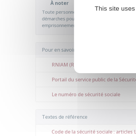
À noter
This site uses
Toute personne
QUI REFUSE DÉLIBÉRÉMEN
démarches pour son affiliation obligatoire à 
emprisonnement de 6 mois et d'une amend
Pour en savoir plus
RNIAM (Répertoire national inter-rég
Portail du service public de la Sécurit
Le numéro de sécurité sociale
Textes de référence
Code de la sécurité sociale : articles