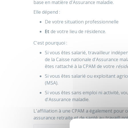
base en matière d'Assurance maladie.
Elle dépend :
De votre situation professionnelle
Et
de votre lieu de résidence.
C'est pourquoi :
Si vous êtes salarié, travailleur indép
de la Caisse nationale d'Assurance mal
êtes rattaché à la
CPAM
de votre
résid
Si vous êtes salarié ou exploitant agric
(MSA).
Si vous êtes sans emploi ni activité, v
d'Assurance maladie.
L'affiliation à une
CPAM
a également pour 
assurance retraite et de santé au travail) 