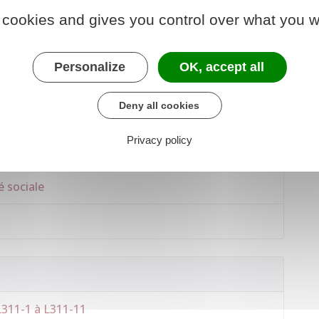
 cookies and gives you control over what you w
T
de s'affilier ou qui
PERSISTE À NE PAS ENGAGER
les
un régime de Sécurité sociale est punie d'un
e de
15 000 €
(ou seulement de l'une de ces peines).
Personalize
OK, accept all
Deny all cookies
Privacy policy
imes - Bénéficiaires de l'assurance maladie)
é sociale
 L311-1 à L311-11