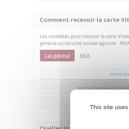
Comment recevoir la carte Vit
Les modalités pout recevoir la carte Vita
général ou sécurité sociale agricole - MSA
Cas général
MSA
Votre pr
Votre première carte Vi
Votre enfan
This site uses
Quelles informations contient 