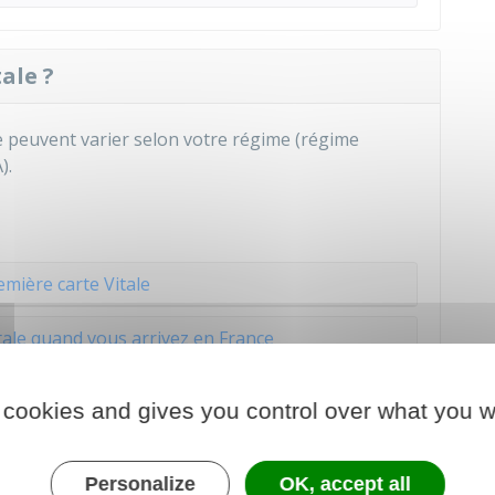
ale ?
le peuvent varier selon votre régime (régime
).
emière carte Vitale
tale quand vous arrivez en France
t a entre 12 et 16 ans
 cookies and gives you control over what you w
Personalize
OK, accept all
la carte Vitale ?