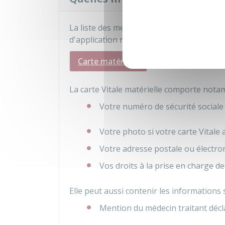
La liste des mentions diffère selon qu'il 
d'application mobile :
Carte matérielle
Carte numérique
La carte Vitale matérielle comporte nota
Votre numéro de sécurité sociale
Votre photo si votre carte Vitale 
Votre adresse postale ou électro
Vos droits à la prise en charge de
Elle peut aussi contenir les informations
Mention du médecin traitant décl