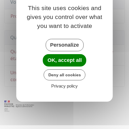
Voir aussi
This site uses cookies and
Projet de transition professionnelle (PTP)
gives you control over what
you want to activate
Questions ? Réponses !
Personalize
Quels titres et diplômes sont reconnus comme
étant à finalité professionnelle ?
OK, accept all
Un salarié en formation garde-t-il ses droits à
Deny all cookies
congés payés et à l'ancienneté ?
Privacy policy