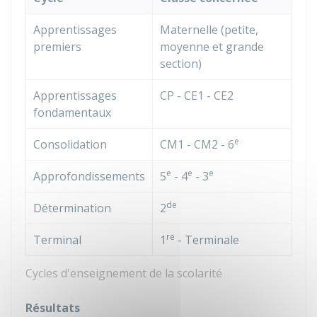
Apprentissages
Maternelle (petite,
premiers
moyenne et grande
section)
Apprentissages
CP - CE1 - CE2
fondamentaux
e
Consolidation
CM1 - CM2 - 6
e
e
e
Approfondissements
5
- 4
- 3
de
Détermination
2
re
Terminal
1
- Terminale
Cycles d'enseignement de la scolarité
Résultats