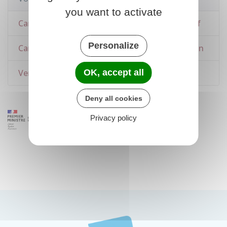
you want to activate
Carte grise : immatriculation d'un véhicule neuf
Personalize
Carte grise : immatriculer un véhicule d'occasion
OK, accept all
Vendre ou donner son véhicule
Deny all cookies
Privacy policy