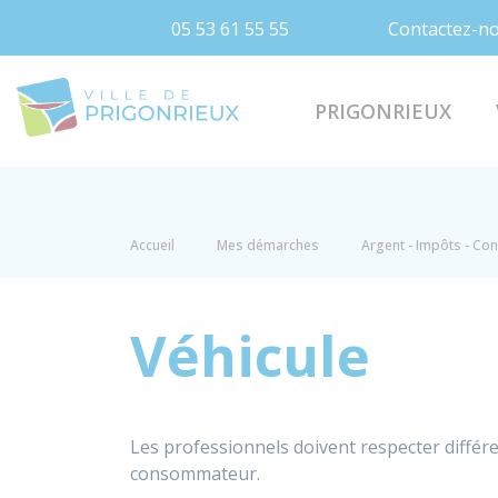
05 53 61 55 55
Contactez-n
Prigonrieux
PRIGONRIEUX
Accueil
Mes démarches
Argent - Impôts - C
Véhicule
Les professionnels doivent respecter différ
consommateur.