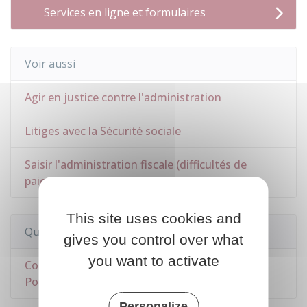
Services en ligne et formulaires
Voir aussi
Agir en justice contre l'administration
Litiges avec la Sécurité sociale
Saisir l'administration fiscale (difficultés de
paiement, réclamation...)
This site uses cookies and
Questions ? Réponses !
gives you control over what
you want to activate
Comment saisir le Médiateur du groupe La
Poste ?
Personalize