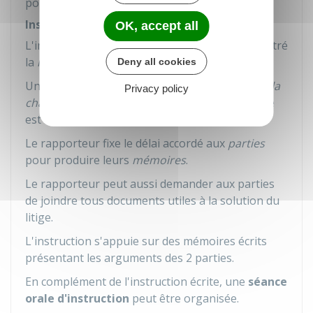
pour juger l'affaire.
Instruction
OK, accept all
L'instruction débute dès que le
greffe
a enregistré
la
requête
.
Deny all cookies
Un
rapporteur
est désigné par le
président de la
Privacy policy
chambre
pour suivre l'instruction. Mais l'affaire
est étudiée par plusieurs
magistrats
.
Le rapporteur fixe le délai accordé aux
parties
pour produire leurs
mémoires
.
Le rapporteur peut aussi demander aux parties
de joindre tous documents utiles à la solution du
litige.
L'instruction s'appuie sur des mémoires écrits
présentant les arguments des 2 parties.
En complément de l'instruction écrite, une
séance
orale d'instruction
peut être organisée.