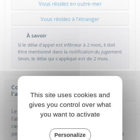
Vous résidez en outre-mer
Vous résidez à l'étranger
À savoir
Si le délai d'appel est inférieur à 2 mois, il doit
être mentionné dans la
notification
du
jugement
.
Sinon, le délai qui s'applique est de 2 mois.
Comment le Conseil d'État juge-t-il
l'affaire en appel ?
This site uses cookies and
gives you control over what
Le Conseil d'État examine une nouvelle fois
you want to activate
l'affaire jugée par le tribunal administratif. Il
rassemble d'abord tous les éléments qui lui
permettent de décider, puis il tient une audience
Personalize