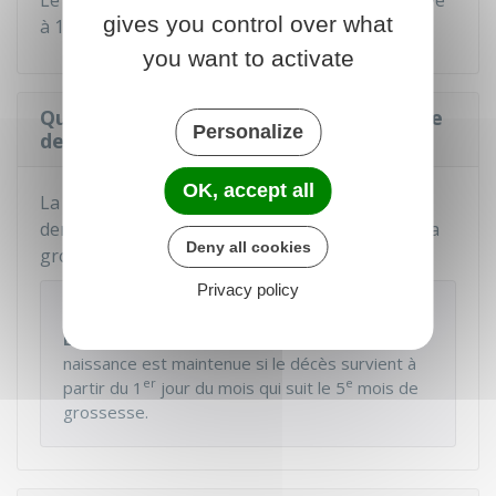
Le montant net de la prime à la naissance s'élève
gives you control over what
à
1 084,44 €
.
you want to activate
Quand est versée la prime à la naissance
Personalize
de la Paje ?
OK, accept all
La prime à la naissance est versée avant le
e
dernier jour du
mois civil
suivant le 6
mois de la
Deny all cookies
grossesse.
Privacy policy
À savoir
EN CAS DE DÉCÈS DE L'ENFANT
, la prime à la
naissance est maintenue si le décès survient à
er
e
partir du 1
jour du mois qui suit le 5
mois de
grossesse.