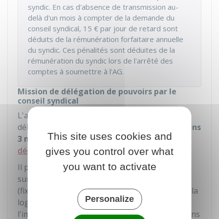
syndic. En cas d'absence de transmission au-
delà d'un mois à compter de la demande du
conseil syndical,
15 €
par jour de retard sont
déduits de la rémunération forfaitaire annuelle
du syndic. Ces pénalités sont déduites de la
rémunération du syndic lors de l'arrêté des
comptes à soumettre à l'AG.
Mission de délégation de pouvoirs par le
conseil syndical
L'assemblée générale des copropriétaires peut
déléguer au conseil syndical, composé d'
au moins
This site uses cookies and
3 membres
, le pouvoir de prendre seul des
décisions relevant de la majorité simple.
gives you control over what
you want to activate
Il peut s'agir, par exemple, de décisions portant
sur l'administration courante de l'immeuble
(fixation des périodes de chauffage, location de la
Personalize
loge de la gardienne etc.) ou sur l'entretien de
l'immeuble (abattage d'un arbre pour des raisons