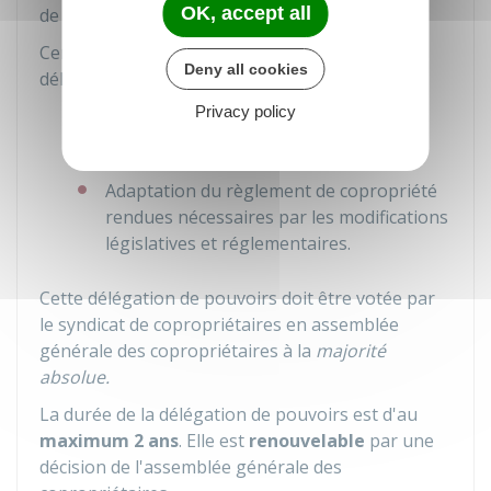
OK, accept all
de sécurité, nettoyage, déneigement etc.).
Certains sujets sont néanmoins exclus de cette
Deny all cookies
délégation. Il s'agit des décisions suivantes :
Privacy policy
Approbation des comptes
Détermination du budget prévisionnel
Adaptation du règlement de copropriété
rendues nécessaires par les modifications
législatives et réglementaires.
Cette délégation de pouvoirs doit être votée par
le syndicat de copropriétaires en assemblée
générale des copropriétaires à la
majorité
absolue.
La durée de la délégation de pouvoirs est d'au
maximum 2 ans
. Elle est
renouvelable
par une
décision de l'assemblée générale des