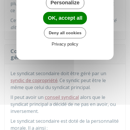
Personalize
plus entre l'ensemble des copropriétaires. C'est
ce qu'on appelle la
spécialisation des charges
.
OK, accept all
Cette nouvelle répartition est votée à la
majorité
dite de l'article 25
.
Deny all cookies
Privacy policy
Comment le syndicat secondaire est-il
géré ?
Le syndicat secondaire doit être géré par un
syndic de copropriété
. Ce syndic peut être le
même que celui du syndicat principal.
Il peut avoir un
conseil syndical
alors que le
syndicat principal a décidé de ne pas en avoir, ou
inversement.
Le syndicat secondaire est doté de la personnalité
morale. Il a ainsi :