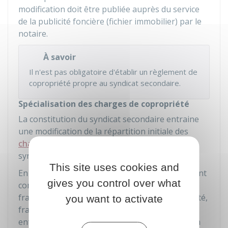
modification doit être publiée auprès du service
de la publicité foncière (fichier immobilier) par le
notaire.
À savoir
Il n'est pas obligatoire d'établir un règlement de
copropriété propre au syndicat secondaire.
Spécialisation des charges de copropriété
La constitution du syndicat secondaire entraine
une modification de la répartition initiale des
charges communes
de la copropriété entre le
syndicat principal et le syndicat secondaire.
This site uses cookies and
En effet, les charges communes liées au bâtiment
gives you control over what
composant le syndicat secondaire (par exemple
frais d'entretien ou de réparation, eau, électricité,
you want to activate
frais de ménage) sont réparties exclusivement
entre les copropriétaires de ce bâtiment, et non