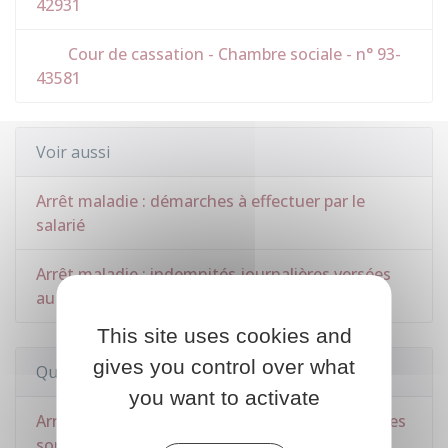
42931
Cour de cassation - Chambre sociale - n° 93-
43581
Voir aussi
Arrêt maladie : démarches à effectuer par le
salarié
Arrêt maladie : indemnités journalières versées
au salarié
This site uses cookies and
gives you control over what
Questions ? Réponses !
you want to activate
Arrêt maladie pendant la période d'essai : quelles
sont les règles ?