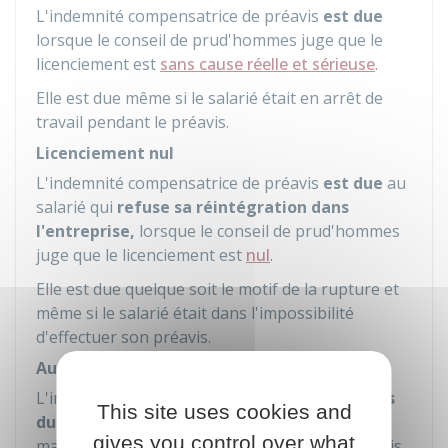
L'indemnité compensatrice de préavis
est due
lorsque le conseil de prud'hommes juge que le
licenciement est
sans cause réelle et sérieuse
.
Elle est due même si le salarié était en arrêt de
travail pendant le préavis.
Licenciement nul
L'indemnité compensatrice de préavis
est due
au
salarié qui
refuse sa réintégration dans
l'entreprise,
lorsque le conseil de prud'hommes
juge que le licenciement est
nul
.
Elle est due quelque soit le motif de la rupture et
même si le salarié était dans l'impossibilité
d'effectuer son préavis.
Autres cas
L'indemnité compensatrice de préavis
n'est pas
This site uses cookies and
due
quand le salarié est incarcéré, est en arrêt
gives you control over what
maladie ou en congé parental pendant le préavis,