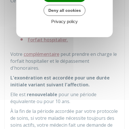
Certains frais restent
à votre charge
comme :
Les dépassements d'honoraires
Deny all cookies
La participation forfaitaire de 2 €
Privacy policy
La franchise médicale
Forfait hospitalier.
Votre
complémentaire
peut prendre en charge le
forfait hospitalier et le dépassement
d'honoraires.
L'exonération est accordée pour une durée
initiale variant suivant l'affection.
Elle est
renouvelable
pour une période
équivalente ou pour 10 ans.
À la fin de la période accordée par votre protocole
de soins, si votre maladie nécessite toujours des
soins actifs, votre médecin fait une demande de