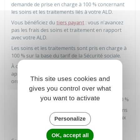
demande de prise en charge à
100 %
concernant
les soins et les traitements liés à votre ALD.
Vous bénéficiez du
tiers payant
: vous n'avancez
pas les frais des soins et traitement en rapport
avec votre ALD.
Les soins et les traitements sont pris en charge à
100 %
sur la base du tarif de la Sécurité sociale.
À cet effet, un modèle spécifique d'ordonnance,
appelée
ordonnance bizone
, a été créé. Cette
This site uses cookies and
ordonnance comporte 2 zones distinctes :
gives you control over what
Une partie haute réservée aux soins en
you want to activate
rapport avec l'ALD, pris en charge à
100 %
Une partie basse réservée aux soins sans
rapport avec l'ALD, remboursés aux taux
Personalize
habituels de la Sécurité sociale.
OK, accept all