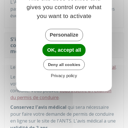
L'Assurance maladie (Sécurité sociale) ne prend
gives you control over what
pas en charge les frais du contrôle médical, ni les
you want to activate
éventuels examens complémentaires.
Personalize
S'inscrire à l'examen du permis de
conduire en cas d'avis favorable du
OK, accept all
médecin lors du contrôle médical
Deny all cookies
Le médecin vous remet l'original de
l'avis médical
.
Privacy policy
Le médecin rend l'avis "
apte
". Cela signifie que
votre état de santé est compatible avec la
conduite. Vous pouvez
vous inscrire à l'examen
du permis de conduire
.
Conservez l'avis médical
qui sera nécessaire
pour faire votre demande de permis de conduire
en ligne sur le site de l'
ANTS
. L'avis médical a une
validité de 2 ans.