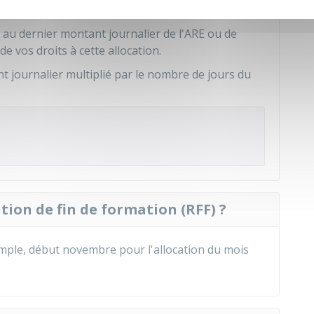
l au dernier montant journalier de l'ARE ou de
de vos droits à cette allocation.
t journalier multiplié par le nombre de jours du
ion de fin de formation (RFF) ?
emple, début novembre pour l'allocation du mois