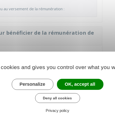
ieu au versement de la rémunération :
ur bénéficier de la rémunération de
e vous êtes demandeur d'emploi ancien salarié du
emnisé par votre ancien employeur public.
 cookies and gives you control over what you w
arié du secteur privé
demnisé par un employeur public
Personalize
OK, accept all
Deny all cookies
munération de fin de formation
Privacy policy