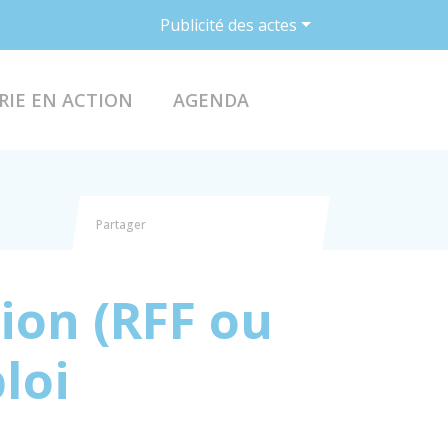
Publicité des actes
ACCÉDER AU FO
RIE EN ACTION
AGENDA
Partager
Partager sur Facebook
Partager sur X - Twitter
Partager sur Linkedin
Partager par email
ion (RFF ou
loi