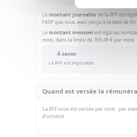
Le
montant journalier
de la RFF est éga
l'ASP que vous avez perçu à la date de fin 
Le
montant mensuel
est égal au montan
mois, dans la limite de
769,49 €
par mois.
À savoir
La RFF est imposable.
Quand est versée la rémunérat
La RFF vous est versée par mois : par ex
d'octobre.