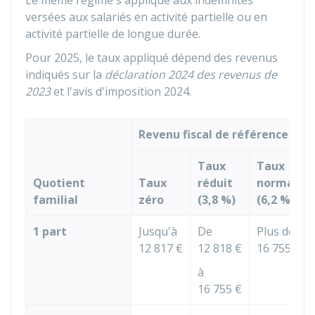
Le même régime s'applique aux indemnités
versées aux salariés en activité partielle ou en
activité partielle de longue durée.
Pour 2025, le taux appliqué dépend des revenus
indiqués sur la
déclaration 2024 des revenus de
2023
et l'avis d'imposition 2024.
Revenu fiscal de référence
Taux
Taux
Quotient
Taux
réduit
normal
familial
zéro
(
3,8 %
)
(
6,2 %
)
1 part
Jusqu'à
De
Plus de
12 817 €
12 818 €
16 755 €
à
16 755 €