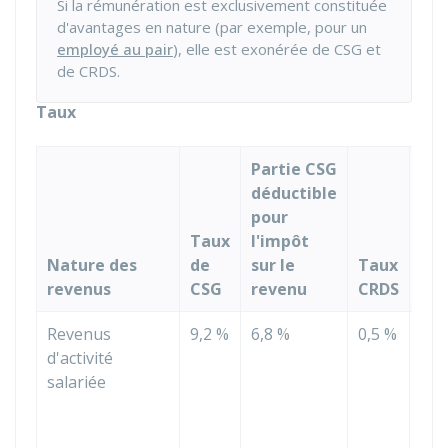
Si la rémunération est exclusivement constituée
d'avantages en nature (par exemple, pour un
employé au pair
), elle est exonérée de CSG et
de CRDS.
Taux
Partie CSG
déductible
pour
Taux
l'impôt
Ass
Nature des
de
sur le
Taux
(ba
revenus
CSG
revenu
CRDS
cal
Revenus
9,2 %
6,8 %
0,5 %
98,
d'activité
du
salariée
rev
brut
mon