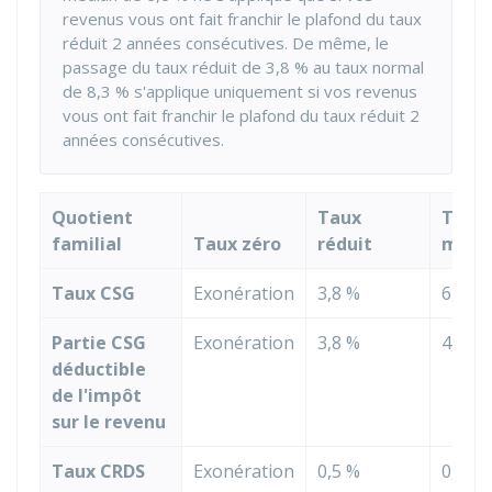
revenus vous ont fait franchir le plafond du taux
réduit 2 années consécutives. De même, le
passage du taux réduit de
3,8 %
au taux normal
de
8,3 %
s'applique uniquement si vos revenus
vous ont fait franchir le plafond du taux réduit 2
années consécutives.
Quotient
Taux
Taux
familial
Taux zéro
réduit
médi
Taux CSG
Exonération
3,8 %
6,6 %
Partie CSG
Exonération
3,8 %
4,2 %
déductible
de l'impôt
sur le revenu
Taux CRDS
Exonération
0,5 %
0,5 %