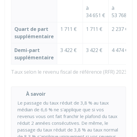
à
à
34 651 €
53 768 €
Quart de part
1 711 €
1 711 €
2 237 €
supplémentaire
Demi-part
3 422 €
3 422 €
4 474 €
supplémentaire
Taux selon le revenu fiscal de référence (RFR) 2023 du 
À savoir
Le passage du taux réduit de
3,8 %
au taux
médian de
6,6 %
ne s'applique que si vos
revenus vous ont fait franchir le plafond du taux
réduit 2 années consécutives. De même, le
passage du taux réduit de
3,8 %
au taux normal
de
8,3 %
s'applique uniquement si vos revenus