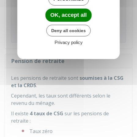
Une partie de la CSG est déductible pour l'impôt
sur le revenu, elle est de
6,8 %
. Le reste de la
OK, accept all
CSG, soit
2,4 %
, n'est pas déductible. Cela
signifie que cette part de CSG est intégrée à
Deny all cookies
votre revenu imposable.
Privacy policy
Pension de retraite
Les pensions de retraite sont
soumises à la CSG
et la CRDS
.
Cependant, les taux sont différents selon le
revenu du ménage.
Il existe
4 taux de CSG
sur les pensions de
retraite :
Taux zéro