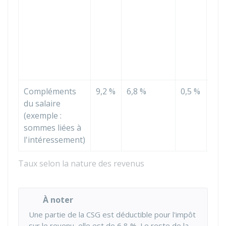
ne
dép
pas
188
100
del
Compléments
9,2 %
6,8 %
0,5 %
100
du salaire
rev
(exemple :
bru
sommes liées à
l'intéressement)
Taux selon la nature des revenus
À noter
Une partie de la CSG est déductible pour l'impôt
sur le revenu, elle est de
6,8 %
. Le reste de la