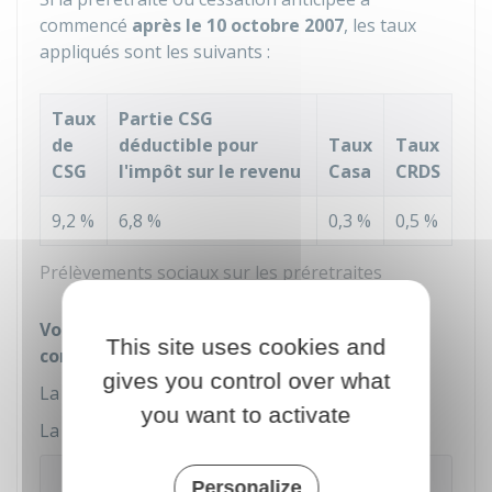
commencé
après le 10 octobre 2007
, les taux
appliqués sont les suivants :
Taux
Partie CSG
de
déductible pour
Taux
Taux
CSG
l'impôt sur le revenu
Casa
CRDS
9,2 %
6,8 %
0,3 %
0,5 %
Prélèvements sociaux sur les préretraites
Votre préretraite ou cessation anticipée a
This site uses cookies and
commencé avant le 11 octobre 2007
gives you control over what
La CSG est au taux de
6,6 %
.
you want to activate
La CRDS est au taux de
0,5 %
.
À noter
Personalize