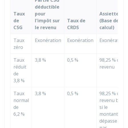
Partie CSG
déductible
Taux
pour
Assiette
de
l'impôt sur
Taux de
(Base de
CSG
le revenu
CRDS
calcul)
Taux
Exonération
Exonération
Exonération
zéro
Taux
3,8 %
0,5 %
98,25 %
du
réduit
revenu
de
3,8 %
Taux
3,8 %
0,5 %
98,25 %
du
normal
revenu brut
de
si le
6,2 %
montant ne
dépasse
pas