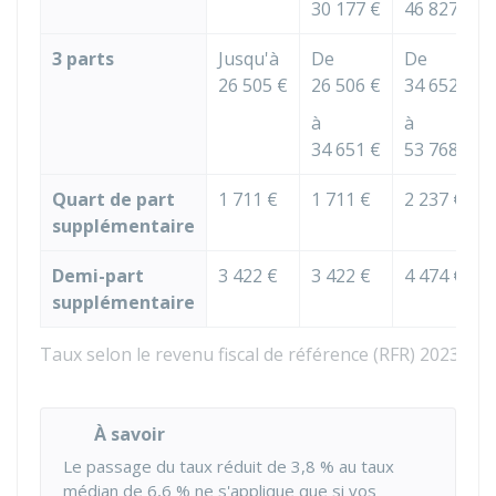
30 177 €
46 827 €
3 parts
Jusqu'à
De
De
26 505 €
26 506 €
34 652 €
à
à
34 651 €
53 768 €
Quart de part
1 711 €
1 711 €
2 237 €
supplémentaire
Demi-part
3 422 €
3 422 €
4 474 €
supplémentaire
Taux selon le revenu fiscal de référence (RFR) 2023 du 
À savoir
Le passage du taux réduit de
3,8 %
au taux
médian de
6,6 %
ne s'applique que si vos