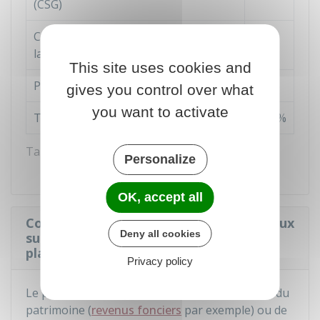
(CSG)
Contribution au remboursement de
0,5 %
la dette sociale (CRDS)
This site uses cookies and
Prélèvement de solidarité
7,5 %
gives you control over what
you want to activate
TOTAL
17,2 %
Taux des contributions sociales applicables
Personalize
OK, accept all
Comment payer les prélèvements sociaux
Deny all cookies
sur les revenus du patrimoine et de
placements ?
Privacy policy
Le paiement varie selon qu'il s'agit de revenus du
patrimoine (
revenus fonciers
par exemple) ou de