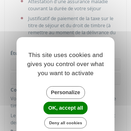
Attestation d'une assurance maladie
couvrant la durée de votre séjour
Justificatif de paiement de la taxe sur le
titre de séjour et du droit de timbre (à
remettre au moment de la délivrance du
titre).
Étude de la demande
This site uses cookies and
gives you control over what
Votre demande est acceptée
you want to activate
Votre demande est refusée
Coût
Personalize
Vous devez payer
225 €
(taxe de
200 €
+ droit de
timbre de
25 €
) par
timbres fiscaux
.
OK, accept all
Le justificatif de paiement du droit de timbre est
demandé lors de la remise de la carte.
Deny all cookies