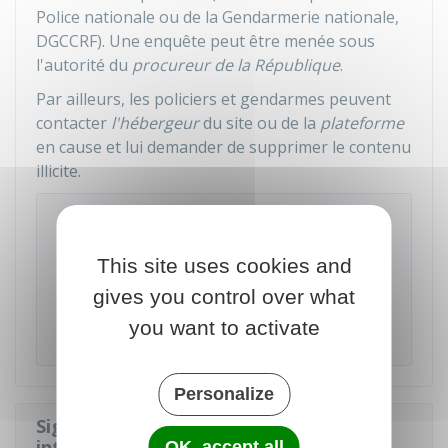
Police nationale ou de la Gendarmerie nationale,
DGCCRF
). Une enquête peut être menée sous
l'autorité du
procureur de la République
.
Par ailleurs, les policiers et gendarmes peuvent
contacter
l'hébergeur
du site ou de la
plateforme
en cause et lui demander de supprimer le contenu
illicite.
À noter
Si le contenu signalé a été conçu à l'étranger, il
This site uses cookies and
est transmis à Interpol qui l'oriente vers les
autorités judiciaires du pays concerné. Dans ce
gives you control over what
cas, il est possible que la suppression de la
you want to activate
publication ait lieu de manière différée.
Personalize
Signalement à l'hébergeur d'un site
internet ou d'une plateforme en ligne
OK, accept all