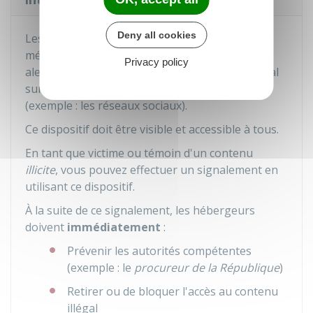
Deny all cookies
Les
hébergeurs
doivent mettre en place des
mécanismes de signalement permettant de les
Privacy policy
alerter en cas de publication d'un contenu illégal
sur un site internet ou une
plateforme en ligne
(exemple : les réseaux sociaux).
Ce dispositif doit être visible et accessible à tous.
En tant que victime ou témoin d'un contenu
illicite
, vous pouvez effectuer un signalement en
utilisant ce dispositif.
À la suite de ce signalement, les hébergeurs
doivent
immédiatement
:
Prévenir les autorités compétentes
(exemple : le
procureur de la République
)
Retirer ou de bloquer l'accès au contenu
illégal