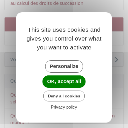
au calcul des droits de succession
Services en ligne et formulaires
This site uses cookies and
Déclaration de succession
gives you control over what
you want to activate
Voir aussi
Personalize
Questions ? Réponses !
OK, accept all
Quels sont les droits à payer sur une donation
Deny all cookies
selon le lien avec le donateur ?
Privacy policy
Quelles sont les démarches fiscales pour un don
manuel ?