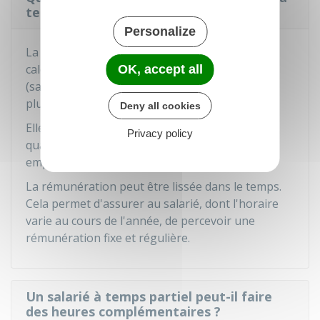
temps partiel ?
Personalize
La rémunération du salarié à temps partiel est
calculée
en proportion de sa durée du travail
OK, accept all
(sauf
dispositions conventionnelles
ou
usages
plus favorables).
Deny all cookies
Elle est proportionnelle à celle du salarié qui, à
Privacy policy
qualification égale, occupe à temps complet un
emploi équivalent dans l'entreprise.
La rémunération peut être lissée dans le temps.
Cela permet d'assurer au salarié, dont l'horaire
varie au cours de l'année, de percevoir une
rémunération fixe et régulière.
Un salarié à temps partiel peut-il faire
des heures complémentaires ?