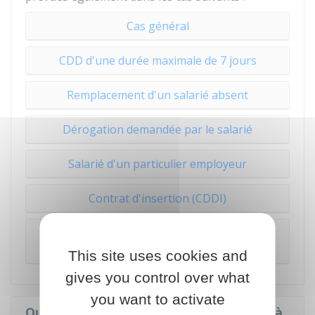
Cas général
CDD d'une durée maximale de 7 jours
Remplacement d'un salarié absent
Dérogation demandée par le salarié
Salarié d'un particulier employeur
Contrat d'insertion (CDDI)
Contrat d'insertion par l'activité économique
(IAE)
This site uses cookies and
gives you control over what
you want to activate
Quelle est la rémunération d'un salarié à