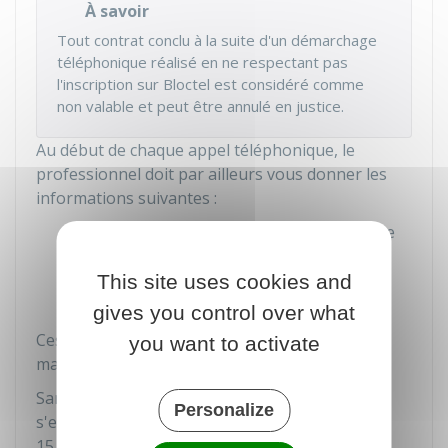
À savoir
Tout contrat conclu à la suite d'un démarchage
téléphonique réalisé en ne respectant pas
l'inscription sur Bloctel est considéré comme
non valable et peut être annulé en justice.
Au début de chaque appel téléphonique, le
professionnel doit par ailleurs vous donner les
informations suivantes :
Son identité ou l'identité de la personne
pour le compte de laquelle il appelle
This site uses cookies and
La nature commerciale de son appel.
gives you control over what
Ces informations doivent vous être données de
you want to activate
manière claire, précise et compréhensible.
Sans ces indications, le professionnel peut
Personalize
s'exposer à une amende pouvant aller jusqu'à
15 000 €
.