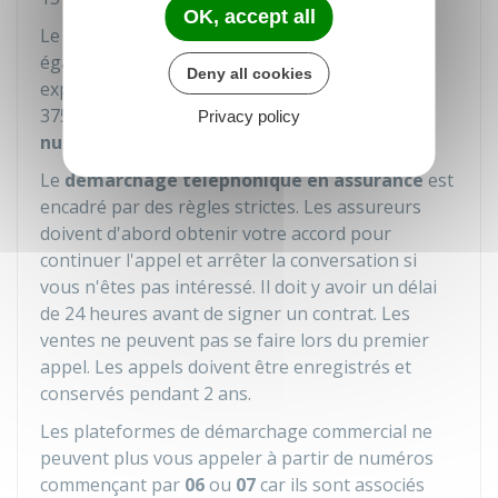
OK, accept all
Le numéro de téléphone du professionnel doit
également s'afficher sous peine de se voir
Deny all cookies
exposer à une amende pouvant aller jusqu'à
375 000 €
. Il ne peut donc
pas vous joindre en
Privacy policy
numéro masqué
.
Le
démarchage téléphonique en assurance
est
encadré par des règles strictes. Les assureurs
doivent d'abord obtenir votre accord pour
continuer l'appel et arrêter la conversation si
vous n'êtes pas intéressé. Il doit y avoir un délai
de 24 heures avant de signer un contrat. Les
ventes ne peuvent pas se faire lors du premier
appel. Les appels doivent être enregistrés et
conservés pendant 2 ans.
Les plateformes de démarchage commercial ne
peuvent plus vous appeler à partir de numéros
commençant par
06
ou
07
car ils sont associés