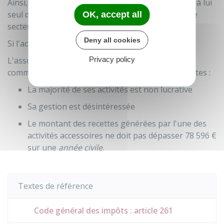
Ainsi, le critère de publicité ne peut pas permettre à lui
seul de conclure qu'une association concurrence le
OK, accept all
secteur privé.
Deny all cookies
Si l'activité lucrative est accessoire
Privacy policy
L'association peut être exonérée des impôts
commerciaux si elle remplit les 3 conditions suivantes :
La majorité de ses activités est non lucrative
Sa gestion est désintéressée
Le montant des recettes générées par l'une des
activités accessoires ne doit pas dépasser
78 596 €
sur une
année civile
.
Textes de référence
Code général des impôts : article 261