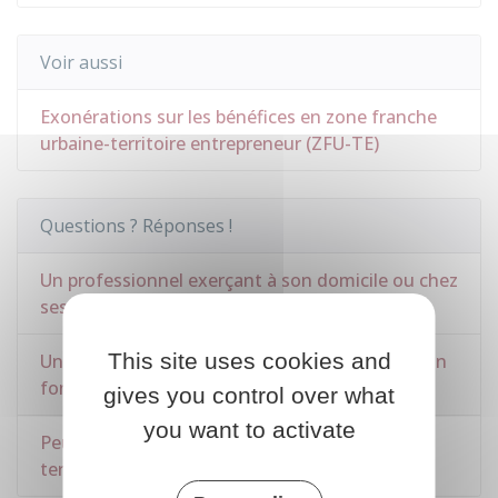
Voir aussi
Exonérations sur les bénéfices en zone franche
urbaine-territoire entrepreneur (ZFU-TE)
Questions ? Réponses !
Un professionnel exerçant à son domicile ou chez
ses clients doit-il payer la CFE ?
This site uses cookies and
Un micro-entrepreneur doit-il payer la cotisation
foncière des entreprises (CFE) ?
gives you control over what
you want to activate
Peut-on plafonner la contribution économique
territoriale (CET) ?