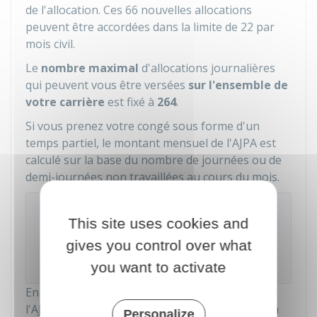
de l'allocation. Ces 66 nouvelles allocations
peuvent être accordées dans la limite de 22 par
mois civil.
Le
nombre maximal
d'allocations journalières
qui peuvent vous être versées
sur l'ensemble de
votre carrière
est fixé à
264
.
Si vous prenez votre congé sous forme d'un
temps partiel, le montant mensuel de l'AJPA est
calculé sur la base du nombre de journées ou de
demi-journées non travaillées au cours du mois.
Exemple
This site uses cookies and
Si vous prenez votre congé sous forme d'un mi-
gives you control over what
temps, vous pouvez percevoir au maximum
11 AJPA par mois.
you want to activate
En cas de décès de la personne accompagnée,
l'AJPA continue d'être versée pour les jours non
Personalize