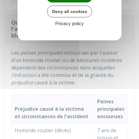
Deny all cookies
Quelles sont les peines encourues par
Privacy policy
l'auteur d'un homicide routier ou de
blessures routières ?
Les
peines principales
encourues par l'auteur
d'un homicide routier ou de blessures routières
dépendent des circonstances dans lesquelles
l'infraction
a été commise et de la gravité du
préjudice
causé à la victime.
Peines
Préjudice causé à la victime
principales
et circonstances de l'accident
encourues
Homicide routier (décès)
7 ans de
prison et