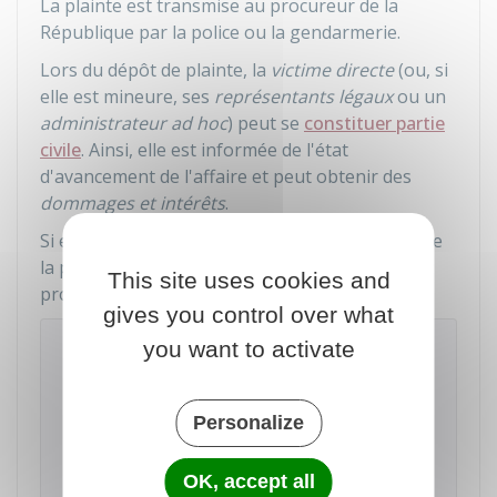
La plainte est transmise au procureur de la
République par la police ou la gendarmerie.
Lors du dépôt de plainte, la
victime directe
(ou, si
elle est mineure, ses
représentants légaux
ou un
administrateur ad hoc
) peut se
constituer partie
civile
. Ainsi, elle est informée de l'état
d'avancement de l'affaire et peut obtenir des
dommages et intérêts
.
Si elle ne s'est pas constituée partie civile lors de
la plainte, elle peut le faire tout au long de la
This site uses cookies and
procédure, jusqu'au jour de l'audience.
gives you control over what
À noter
you want to activate
Les
proches
d'une victime
D'HOMICIDE
ROUTIER
peuvent également se constituer
Personalize
partie civile s'ils ont eux-mêmes subi un
préjudice (par exemple,
préjudice moral
en
raison de la perte d'un proche).
OK, accept all