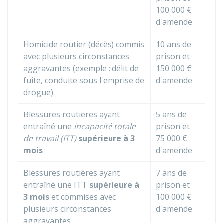
100 000 €
d'amende
Homicide routier (décès) commis
10 ans de
avec plusieurs circonstances
prison et
aggravantes (exemple : délit de
150 000 €
fuite, conduite sous l'emprise de
d'amende
drogue)
Blessures routières ayant
5 ans de
entraîné une
incapacité totale
prison et
de travail (ITT)
supérieure à 3
75 000 €
mois
d'amende
Blessures routières ayant
7 ans de
entraîné une ITT
supérieure à
prison et
3 mois
et commises avec
100 000 €
plusieurs circonstances
d'amende
aggravantes