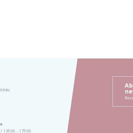
Ab
iseau
ne
Rece
ie
13h30 - 17h30