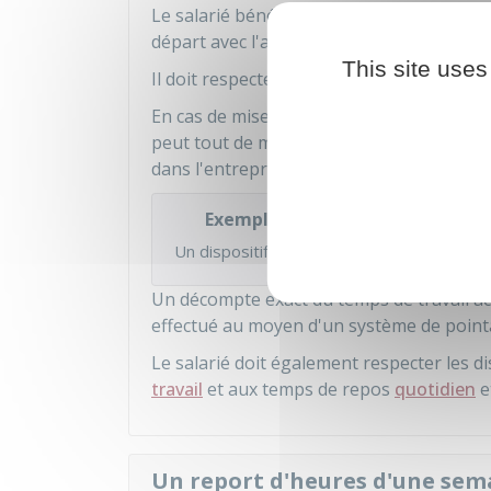
Le salarié bénéficiant d'horaires de travai
départ avec l'accord de son employeur.
This site uses
Il doit respecter cependant les plages d'
En cas de mise en place d'un dispositif d'h
peut tout de même être prévue. Durant cet
dans l'entreprise.
Exemple
Un dispositif d'horaires variables peut défi
Un décompte exact du temps de travail ac
effectué au moyen d'un système de point
Le salarié doit également respecter les di
travail
et aux temps de repos
quotidien
e
Un report d'heures d'une sema