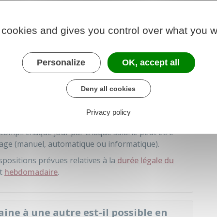
l individualisés choisit ses heures d'arrivée et de
 cookies and gives you control over what you w
arrivée et de départ prévues par l'employeur.
oraires individualisés, une plage fixe de travail
te plage fixe, chaque salarié doit être présent
Personalize
OK, accept all
Deny all cookies
nir :
Privacy policy
compli chaque jour par chaque salarié peut être
age (manuel, automatique ou informatique).
spositions prévues relatives à la
durée légale du
t
hebdomadaire
.
ine à une autre est-il possible en