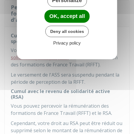
Personalize
Peut-on cumuler la rémunération des
formations de France Travail avec
OK, accept all
d'autres allocations ?
Deny all cookies
Cumul avec l'allocation de solidarité
spécifique (ASS)
Privacy policy
Vous ne pouvez pas cumuler
l'allocation de
solidarité spécifique (ASS)
avec la rémunération
des formations de France Travail (RFFT).
Le versement de l'ASS sera suspendu pendant la
période de perception de la RFFT.
Cumul avec le revenu de solidarité active
(RSA)
Vous pouvez percevoir la rémunération des
formations de France Travail (RFFT) et le RSA.
Cependant, votre droit au RSA peut être réduit ou
supprimé selon le montant de la rémunération de