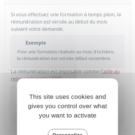
Si vous effectuez une formation à temps plein, la
rémunération est versée au début du mois
suivant votre demande.
Exemple
Pour une formation réalisée au mois d'octobre,
la rémunération est versée début novembre.
La rémunération est imposable comme
l'aide au
retour à l'emploi (ARE)
.
À savoir
This site uses cookies and
Une
aide à la mobilité
peut vous être accordée
gives you control over what
sous certaines conditions, selon la distance
séparant votre domicile de votre lieu de stage.
you want to activate