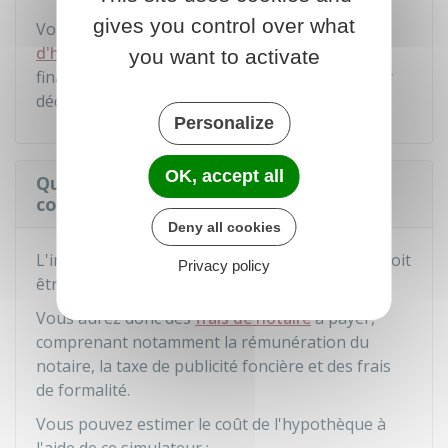
gives you control over what
Vous pouvez
obtenir cette mainlevée
d'hypothèque
en accord avec votre organisme
you want to activate
financier, ou, si aucun accord n'est possible, sur
décision de justice.
Personalize
OK, accept all
Quel est le coût de l'hypothèque
conventionnelle ?
Deny all cookies
L'inscription de l'hypothèque conventionnelle doit
Privacy policy
être faite par un notaire.
Vous aurez donc des
frais de notaire
à payer,
comprenant notamment la rémunération du
notaire, la taxe de publicité foncière et des frais
de formalité.
Vous pouvez estimer le coût de l'hypothèque à