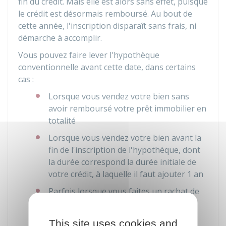
fin du crédit. Mais elle est alors sans effet, puisque
le crédit est désormais remboursé. Au bout de
cette année, l'inscription disparaît sans frais, ni
démarche à accomplir.
Vous pouvez faire lever l'hypothèque
conventionnelle avant cette date, dans certains
cas :
Lorsque vous vendez votre bien sans
avoir remboursé votre prêt immobilier en
totalité
Lorsque vous vendez votre bien avant la
fin de l'inscription de l'hypothèque, dont
la durée correspond la durée initiale de
votre crédit, à laquelle il faut ajouter 1 an
Parfois lorsque vous faites un rachat de
votre crédit immobilier avec un autre
organisme financier.
This site uses cookies and