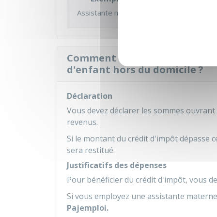
Assistante maternelle (salaire net annuel e
Comment bénéficier du crédit
d'enfant hors du domicile ?
Déclaration
Vous devez déclarer les sommes ouvrant dr
revenus.
Si le montant du crédit d'impôt dépasse c
sera restitué.
Justificatifs des dépenses
Pour bénéficier du crédit d'impôt, vous de
Si vous employez une assistante matern
Pajemploi.