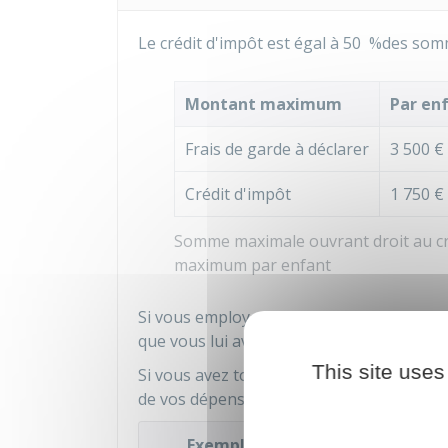
Le crédit d'impôt est égal à
50 %
des somm
Montant maximum
Par en
Frais de garde à déclarer
3 500 €
Crédit d'impôt
1 750 €
Somme maximale ouvrant droit au cré
maximum par enfant
Si vous employez une
assistante mater
que vous lui avez versé, et ajouter les co
This site uses
Si vous avez touché le
complément de lib
de vos dépenses.
Exemple