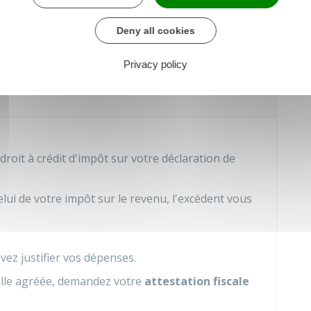
t cotisations) :
4 500 €
par an
Deny all cookies
Privacy policy
 d'impôt pour frais de garde
oit à crédit d'impôt sur votre déclaration de
elui de votre impôt sur le revenu, l'excédent vous
vez justifier vos dépenses.
elle agréée, demandez votre
attestation fiscale