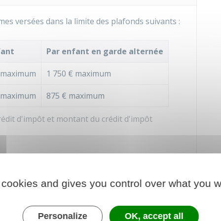
es versées dans la limite des plafonds suivants :
fant
Par enfant en garde alternée
maximum
1 750 €
maximum
maximum
875 €
maximum
dit d'impôt et montant du crédit d'impôt
nelle
, vous devez déclarer le salaire net annuel
tisations sociales que vous avez payées.
 cookies and gives you control over what you w
re choix
du mode de garde, vous devez le déduire
Personalize
OK, accept all