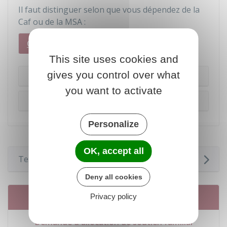
Il faut distinguer selon que vous dépendez de la
Caf
ou de la
MSA
:
Caf
MSA
This site uses cookies and
gives you control over what
Changement de situation familiale
you want to activate
Changement de domicile
Personalize
OK, accept all
Textes de référence
Deny all cookies
Services en ligne et formulaires
Privacy policy
Demande d'allocation de soutien familial