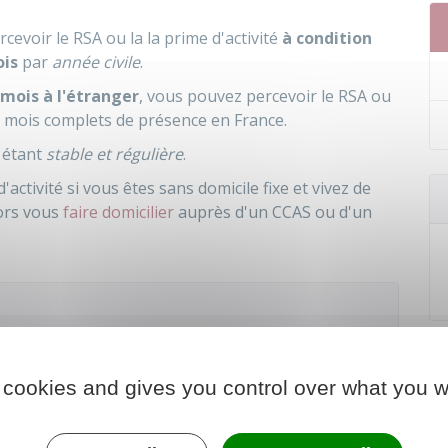
rcevoir le
RSA
ou la la prime d'activité
à condition
ois
par
année civile
.
 mois
à l'étranger
, vous pouvez percevoir le RSA ou
 mois complets de présence en France.
 étant
stable et régulière
.
activité si vous êtes sans domicile fixe et vivez de
ors vous
faire domicilier
auprès d'un
CCAS
ou d'un
es : articles R262-4-2 et R262-5
 cookies and gives you control over what you w