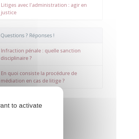
Litiges avec l'administration : agir en
justice
Questions ? Réponses !
Infraction pénale : quelle sanction
disciplinaire ?
En quoi consiste la procédure de
médiation en cas de litige ?
ant to activate