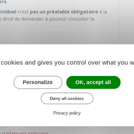
ère
.
ividuel
n'est
pas un préalable obligatoire
à la
e droit de demander à pouvoir consulter la
.
spension de fonctions.
me d'un
arrêté
qui vous est
notifié
.
 cookies and gives you control over what you w
l la décision de suspension de fonctions doit être
nement qui la motive.
Personalize
OK, accept all
nctionnaire pendant la période de
Deny all cookies
Privacy policy
venir dans vos locaux de travail.
e
traitement indiciaire
.