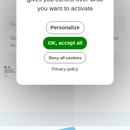
Rechercher une station essence
you want to activate
Questions ? Réponses !
Personalize
Malus CO2 et malus masse : comment demander
OK, accept all
la réduction pour famille nombreuse ?
Deny all cookies
Privacy policy